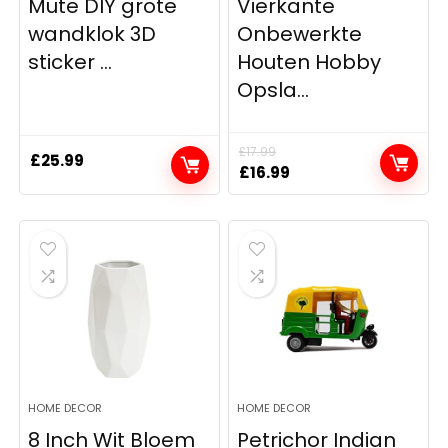
Mute DIY grote
Vierkante
wandklok 3D
Onbewerkte
sticker ...
Houten Hobby
Opsla...
£
17.99
£
25.99
Original
Current
£
16.99
price
price
was:
is:
£17.99.
£16.99.
HOME DECOR
HOME DECOR
8 Inch Wit Bloem
Petrichor Indian