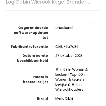
Log Cabin Wierook Kegel Brander ...
Gegarandeerde
‎onbekend
software-updates
tot
Fabrikantreferentie
Cikiki-5a7e86
Datum eerste
27 oktober 2023
beschikbaarheid
#14,163 in Wonen &
keuken (Top 100 in
Plaats in
Wonen & keuken
bestsellerlijst
bekijken) #14 in
Wierookhouders
Brand
Merk: Cikiki