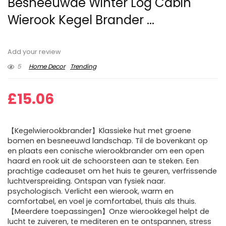
Besneeuwde Winter Log Cabin
Wierook Kegel Brander ...
Add your review
5
Home Decor
Trending
£
15.06
【Kegelwierookbrander】Klassieke hut met groene
bomen en besneeuwd landschap. Til de bovenkant op
en plaats een conische wierookbrander om een open
haard en rook uit de schoorsteen aan te steken. Een
prachtige cadeauset om het huis te geuren, verfrissende
luchtverspreiding. Ontspan van fysiek naar.
psychologisch. Verlicht een wierook, warm en
comfortabel, en voel je comfortabel, thuis als thuis.
【Meerdere toepassingen】Onze wierookkegel helpt de
lucht te zuiveren, te mediteren en te ontspannen, stress