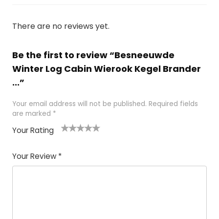
There are no reviews yet.
Be the first to review “Besneeuwde
Winter Log Cabin Wierook Kegel Brander
...”
Your email address will not be published.
Required fields
are marked
*
Your Rating
1
2 of
3 of 5
4 of 5
5 of 5
of
5
stars
stars
stars
Your Review
*
5
star
st
s
a
rs