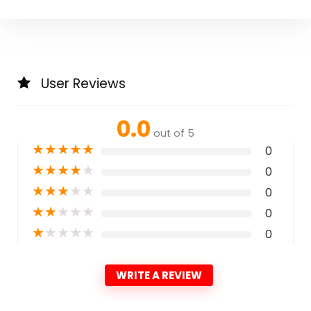
User Reviews
0.0
out of 5
★
★
★
★
★
0
★
★
★
★
★
0
★
★
★
★
★
0
★
★
★
★
★
0
★
★
★
★
★
0
WRITE A REVIEW