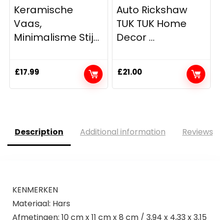
Keramische
Auto Rickshaw
Vaas,
TUK TUK Home
Minimalisme Stij...
Decor ...
£
17.99
£
21.00
Description
Additional information
Reviews (
KENMERKEN
Materiaal: Hars
Afmetingen: 10 cm x 11 cm x 8 cm / 3,94 x 4,33 x 3,15