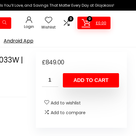
ls You’ll Love, and Savings That Matter Every Day at Glojokass!
0
0
£
0.00
Login
Wishlist
Android App
033W |
£
849.00
ADD TO CART
Add to wishlist
Add to compare