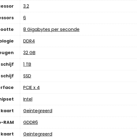
cessor
‎3.2
essors
‎6
ootte
‎8 Gigabytes per seconde
logie
‎DDR4
eugen
‎32 GB
schijf
‎1 TB
schijf
‎SSD
erface
‎PCIE x 4
hipset
‎Intel
 kaart
‎Geïntegreerd
o-RAM
‎GDDR6
 kaart
‎Geïntegreerd