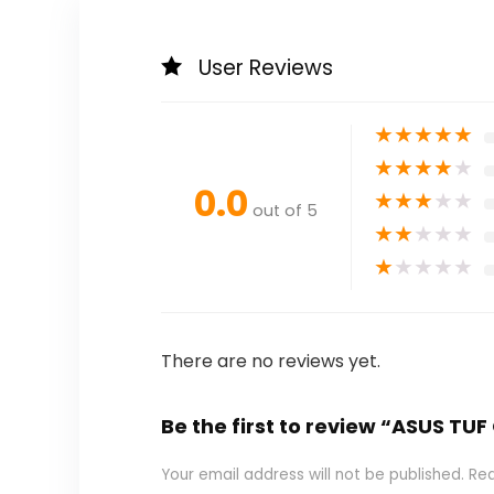
User Reviews
★
★
★
★
★
★
★
★
★
★
0.0
★
★
★
★
★
out of 5
★
★
★
★
★
★
★
★
★
★
There are no reviews yet.
Be the first to review “ASUS TUF
Your email address will not be published.
Req