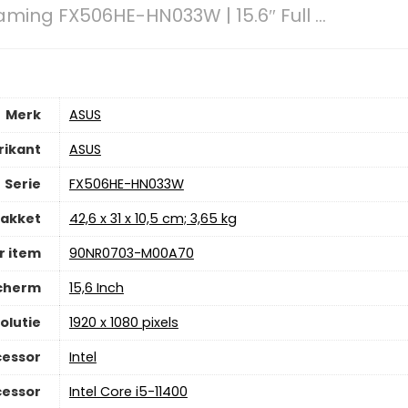
ming FX506HE-HN033W | 15.6″ Full ...
Merk
‎ASUS
rikant
‎ASUS
Serie
‎FX506HE-HN033W
pakket
‎42,6 x 31 x 10,5 cm; 3,65 kg
 item
‎90NR0703-M00A70
scherm
‎15,6 Inch
olutie
‎1920 x 1080 pixels
cessor
‎Intel
cessor
‎Intel Core i5-11400