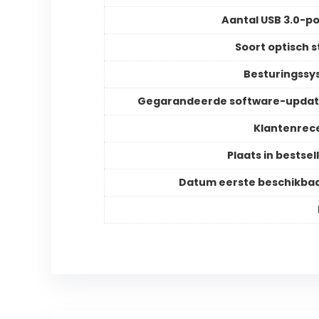
Aantal USB 3.0-p
Soort optisch s
Besturingss
Gegarandeerde software-updat
Klantenrec
Plaats in bestsell
Datum eerste beschikba