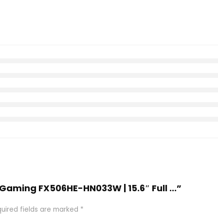
 Gaming FX506HE-HN033W | 15.6″ Full ...”
uired fields are marked
*