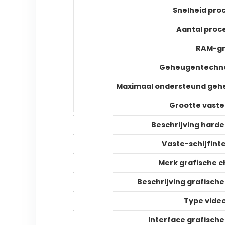
Snelheid pro
Aantal proc
RAM-gr
Geheugentechno
Maximaal ondersteund geh
Grootte vaste 
Beschrijving harde 
Vaste-schijfint
Merk grafische c
Beschrijving grafische
Type vide
Interface grafische