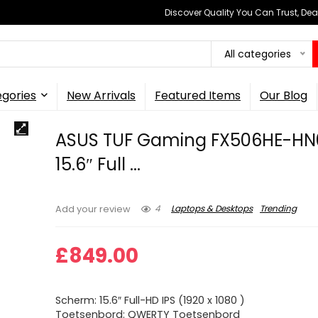
Discover Quality You Can Trust, Dea
All categories
gories
New Arrivals
Featured Items
Our Blog
ASUS TUF Gaming FX506HE-HN
15.6″ Full ...
4
Laptops & Desktops
Trending
Add your review
£
849.00
Scherm: 15.6″ Full-HD IPS (1920 x 1080 )
Toetsenbord: QWERTY Toetsenbord