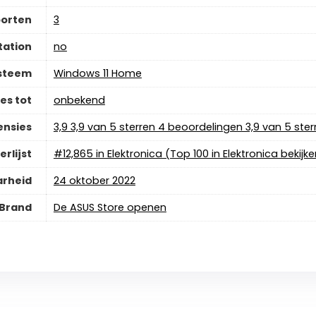
oorten
‎3
tation
‎no
ysteem
‎Windows 11 Home
es tot
‎onbekend
ensies
3,9 3,9 van 5 sterren 4 beoordelingen 3,9 van 5 ster
erlijst
#12,865 in Elektronica (Top 100 in Elektronica bekijk
arheid
24 oktober 2022
Brand
De ASUS Store openen