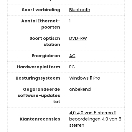
Soort verbinding
‎Bluetooth
Aantal Ethernet-
‎1
poorten
Soort optisch
‎DVD-RW
station
Energiebron
‎AC
Hardwareplatform
‎PC
Besturingssysteem
‎Windows 11 Pro
Gegarandeerde
‎onbekend
software-updates
tot
4,0 4,0 van 5 sterren 11
Klantenrecensies
beoordelingen 4,0 van 5
sterren