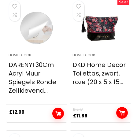
Sale!
HOME DECOR
HOME DECOR
DARENYI 30Cm
DKD Home Decor
Acryl Muur
Toilettas, zwart,
Spiegels Ronde
roze (20 x 5 x 15...
Zelfklevend...
£
12.17
£
12.99
Original
Current
£
11.86
price
price
was:
is:
£12.17.
£11.86.