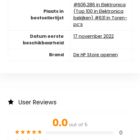
#606,286 in Elektronica
Plaats in
(Top 100 in Elektronica
bestsellerlijst
bekijken) #631 in Toren-
pc’s
Datum eerste
17 november 2022
beschikbaarheid
Brand
De HP Store openen
User Reviews
0.0
out of 5
★
★
★
★
★
0