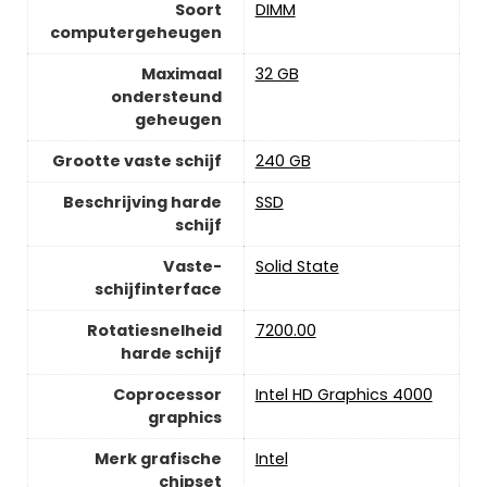
Soort
‎DIMM
computergeheugen
Maximaal
‎32 GB
ondersteund
geheugen
Grootte vaste schijf
‎240 GB
Beschrijving harde
‎SSD
schijf
Vaste-
‎Solid State
schijfinterface
Rotatiesnelheid
‎7200.00
harde schijf
Coprocessor
‎Intel HD Graphics 4000
graphics
Merk grafische
‎Intel
chipset