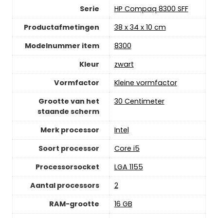
Serie
‎HP Compaq 8300 SFF
Productafmetingen
‎38 x 34 x 10 cm
Modelnummer item
‎8300
Kleur
‎zwart
Vormfactor
‎Kleine vormfactor
Grootte van het
‎30 Centimeter
staande scherm
Merk processor
‎Intel
Soort processor
‎Core i5
Processorsocket
‎LGA 1155
Aantal processors
‎2
RAM-grootte
‎16 GB