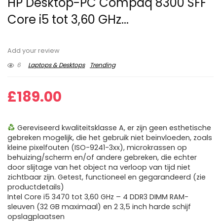
HP Desktop-PC Compaq 8300 SFF
Core i5 tot 3,60 GHz...
Add your review
6
Laptops & Desktops
Trending
£
189.00
Gereviseerd kwaliteitsklasse A, er zijn geen esthetische
gebreken mogelijk, die het gebruik niet beïnvloeden, zoals
kleine pixelfouten (ISO-9241-3xx), microkrassen op
behuizing/scherm en/of andere gebreken, die echter
door slijtage van het object na verloop van tijd niet
zichtbaar zijn. Getest, functioneel en gegarandeerd (zie
productdetails)
Intel Core i5 3470 tot 3,60 GHz – 4 DDR3 DIMM RAM-
sleuven (32 GB maximaal) en 2 3,5 inch harde schijf
opslagplaatsen