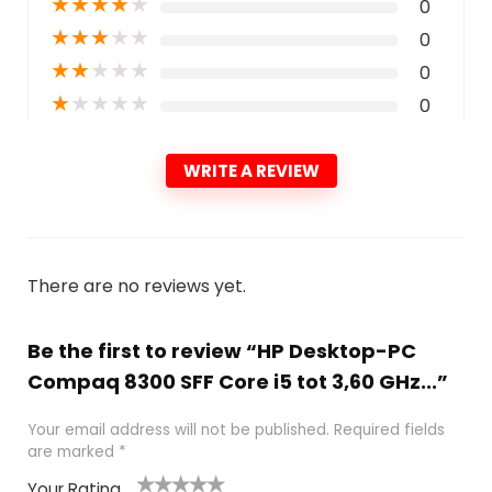
★
★
★
★
★
0
★
★
★
★
★
0
★
★
★
★
★
0
★
★
★
★
★
0
WRITE A REVIEW
There are no reviews yet.
Be the first to review “HP Desktop-PC
Compaq 8300 SFF Core i5 tot 3,60 GHz...”
Your email address will not be published.
Required fields
are marked
*
Your Rating