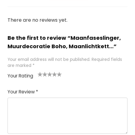
There are no reviews yet.
Be the first to review “Maanfaseslinger,
Muurdecoratie Boho, Maanlichtkett...”
Your email address will not be published.
Required fields
are marked
*
Your Rating
1
2 of
3 of 5
4 of 5
5 of 5
of
5
stars
stars
stars
Your Review
*
5
star
st
s
a
rs