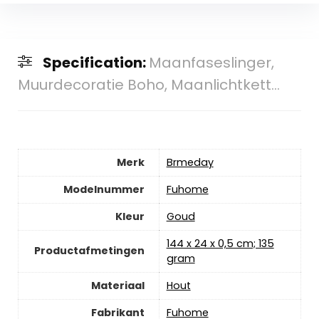
Specification:
Maanfaseslinger,
Muurdecoratie Boho, Maanlichtkett...
Merk
‎Brmeday
Modelnummer
‎Fuhome
Kleur
‎Goud
‎144 x 24 x 0,5 cm; 135
Productafmetingen
gram
Materiaal
‎Hout
Fabrikant
‎Fuhome