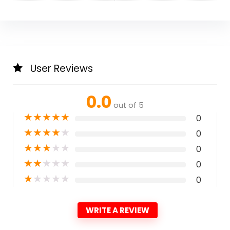
User Reviews
0.0
out of 5
★
★
★
★
★
0
★
★
★
★
★
0
★
★
★
★
★
0
★
★
★
★
★
0
★
★
★
★
★
0
WRITE A REVIEW