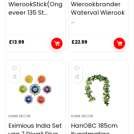
WierookStick(Ong
Wierookbrander
eveer 135 St...
Waterval Wierook
...
£
13.99
£
22.99
HOME DECOR
HOME DECOR
Eximious India Set
HanOBC 185cm
van 7 Diwali Diya
Kunstmatige