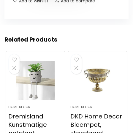
Add to wishlist
Add to compare
Related Products
HOME DECOR
HOME DECOR
Dremisland
DKD Home Decor
Kunstmatige
Bloempot,
potplant
standaard