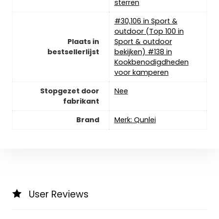
sterren
#30,106 in Sport &
outdoor (Top 100 in
Plaats in
Sport & outdoor
bestsellerlijst
bekijken) #138 in
Kookbenodigdheden
voor kamperen
Stopgezet door
‎Nee
fabrikant
Brand
Merk: Qunlei
User Reviews