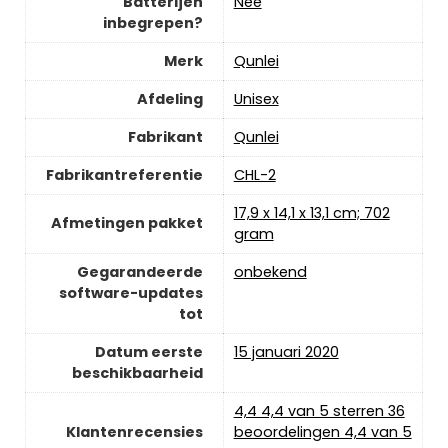
Batterijen
‎Nee
inbegrepen?
Merk
‎Qunlei
Afdeling
‎Unisex
Fabrikant
‎Qunlei
Fabrikantreferentie
‎CHL-2
‎17,9 x 14,1 x 13,1 cm; 702
Afmetingen pakket
gram
Gegarandeerde
‎onbekend
software-updates
tot
Datum eerste
15 januari 2020
beschikbaarheid
4,4 4,4 van 5 sterren 36
Klantenrecensies
beoordelingen 4,4 van 5