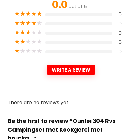
0.0
out of 5
★
★
★
★
★
0
★
★
★
★
★
0
★
★
★
★
★
0
★
★
★
★
★
0
★
★
★
★
★
0
WRITE A REVIEW
There are no reviews yet.
Be the first to review “Qunlei 304 Rvs
Campingset met Kookgerei met
houtka...”