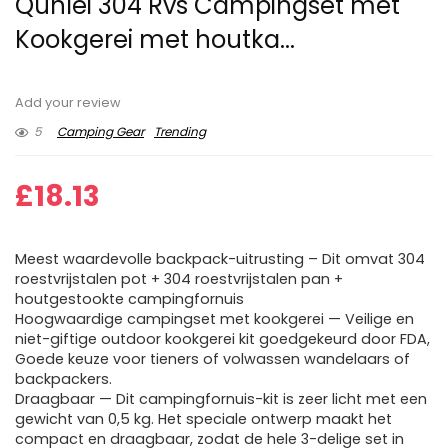
Qunlei 304 Rvs Campingset met
Kookgerei met houtka...
Add your review
5
Camping Gear
Trending
£
18.13
Meest waardevolle backpack-uitrusting – Dit omvat 304
roestvrijstalen pot + 304 roestvrijstalen pan +
houtgestookte campingfornuis
Hoogwaardige campingset met kookgerei — Veilige en
niet-giftige outdoor kookgerei kit goedgekeurd door FDA,
Goede keuze voor tieners of volwassen wandelaars of
backpackers.
Draagbaar — Dit campingfornuis-kit is zeer licht met een
gewicht van 0,5 kg. Het speciale ontwerp maakt het
compact en draagbaar, zodat de hele 3-delige set in