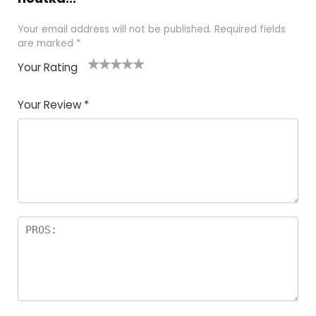
Your email address will not be published.
Required fields
are marked
*
Your Rating
1
2 of
3 of 5
4 of 5
5 of 5
of
5
stars
stars
stars
Your Review
*
5
star
st
s
a
rs