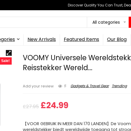
Discover Quality You Can Trust, Dea
All categories
gories
New Arrivals
Featured Items
Our Blog
VOOMY Universele Wereldstekk
Sale!
Reisstekker Wereld...
5
Gadgets & Travel Gear
Trending
Add your review
Original
Current
£
24.99
£
27.95
price
price
【VOOR GEBRUIK IN MEER DAN 170 LANDEN】De Voomy
was:
is:
wereldstekker biedt wereldwijde toegang tot stroo