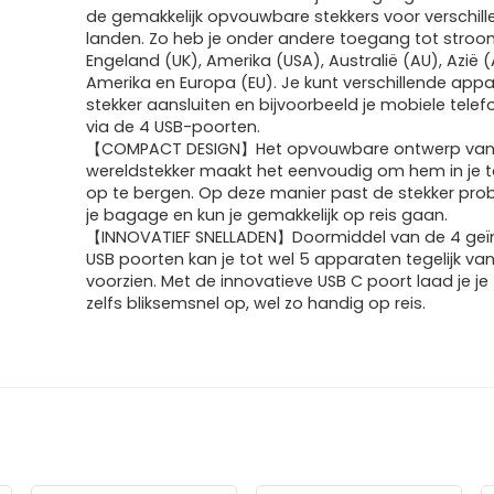
de gemakkelijk opvouwbare stekkers voor verschil
£27.95.
£24.99.
landen. Zo heb je onder andere toegang tot stroom
Engeland (UK), Amerika (USA), Australië (AU), Azië (
Amerika en Europa (EU). Je kunt verschillende app
stekker aansluiten en bijvoorbeeld je mobiele tele
via de 4 USB-poorten.
【COMPACT DESIGN】Het opvouwbare ontwerp va
wereldstekker maakt het eenvoudig om hem in je t
op te bergen. Op deze manier past de stekker pro
je bagage en kun je gemakkelijk op reis gaan.
【INNOVATIEF SNELLADEN】Doormiddel van de 4 geï
USB poorten kan je tot wel 5 apparaten tegelijk va
voorzien. Met de innovatieve USB C poort laad je je
zelfs bliksemsnel op, wel zo handig op reis.