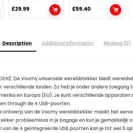
£
29.99
£
59.40
Description
Additional information
Reviews (0)
N】De Voomy universele wereldstekker biedt wereldwijd
 verschillende landen. Zo heb je onder andere toegang t
-Amerika en Europa (EU). Je kunt verschillende apparaten 
aden through de 4 USB-poorten.
werp van de Voomy wereldstekker maakt het eenvoudig
ekker probleemloos in je bagage en kun je gemakkelijk op
n de 4 geïntegreerde USB poorten kan je tot wel 5 appa