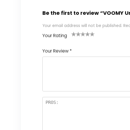
Be the first to review “VOOMY U
Your email address will not be published.
Req
Your Rating
1
2 of
3 of 5
4 of 5
5 of 5
of
5
stars
stars
stars
Your Review
*
5
star
st
s
a
rs