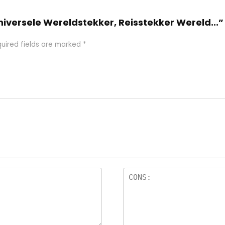
niversele Wereldstekker, Reisstekker Wereld...”
uired fields are marked
*