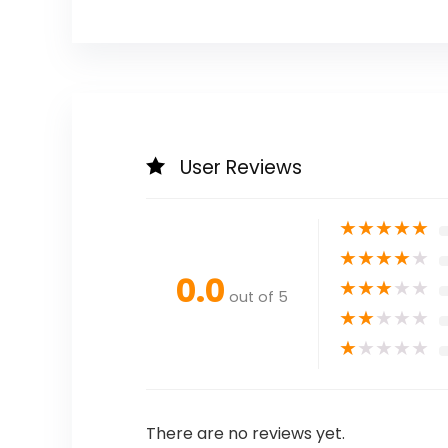
User Reviews
★
★
★
★
★
★
★
★
★
★
0.0
★
★
★
★
★
out of 5
★
★
★
★
★
★
★
★
★
★
There are no reviews yet.