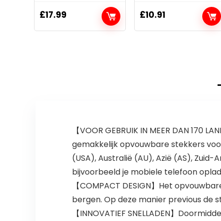
£
17.99
£
10.91
【VOOR GEBRUIK IN MEER DAN 170 LANDE
gemakkelijk opvouwbare stekkers voor
(USA), Australië (AU), Azië (AS), Zuid
bijvoorbeeld je mobiele telefoon opl
【COMPACT DESIGN】Het opvouwbare ont
bergen. Op deze manier previous de st
【INNOVATIEF SNELLADEN】Doormiddel va