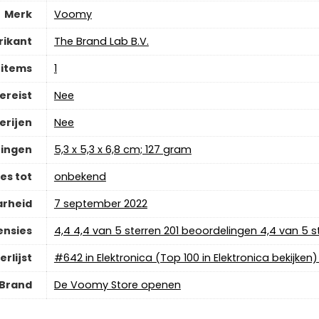
Merk
‎Voomy
rikant
‎The Brand Lab B.V.
 items
‎1
ereist
‎Nee
erijen
‎Nee
ingen
‎5,3 x 5,3 x 6,8 cm; 127 gram
es tot
‎onbekend
arheid
7 september 2022
ensies
4,4 4,4 van 5 sterren 201 beoordelingen 4,4 van 5 s
erlijst
#642 in Elektronica (Top 100 in Elektronica bekijken
Brand
De Voomy Store openen