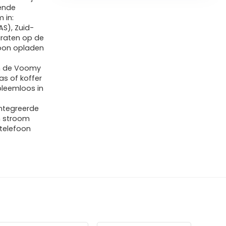
lende
 in:
AS), Zuid-
araten op de
foon opladen
n de Voomy
as of koffer
bleemloos in
ntegreerde
n stroom
 telefoon