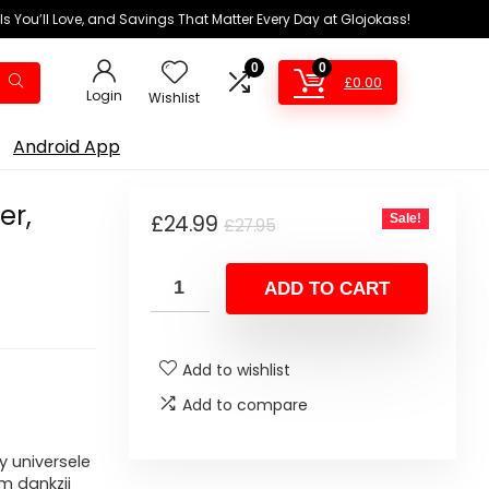
ls You’ll Love, and Savings That Matter Every Day at Glojokass!
0
0
£
0.00
Login
Wishlist
Android App
er,
Original
Current
£
24.99
Sale!
£
27.95
price
price
was:
is:
ADD TO CART
£27.95.
£24.99.
Add to wishlist
Add to compare
 universele
m dankzij