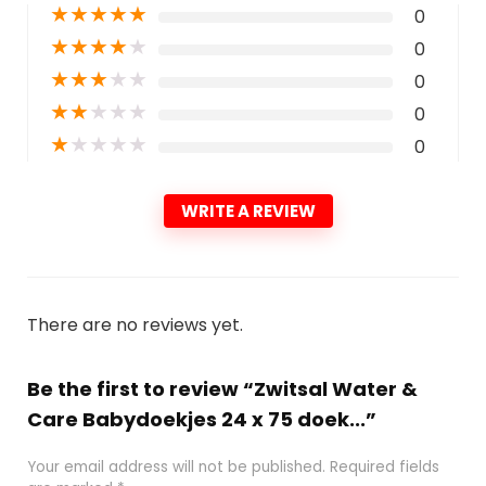
★
★
★
★
★
0
★
★
★
★
★
0
★
★
★
★
★
0
★
★
★
★
★
0
★
★
★
★
★
0
WRITE A REVIEW
There are no reviews yet.
Be the first to review “Zwitsal Water &
Care Babydoekjes 24 x 75 doek...”
Your email address will not be published.
Required fields