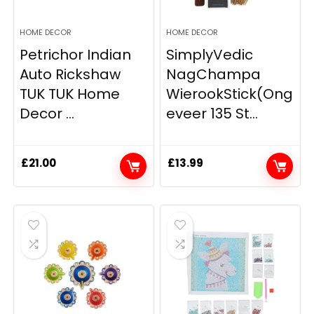
HOME DECOR
HOME DECOR
Petrichor Indian
SimplyVedic
Auto Rickshaw
NagChampa
TUK TUK Home
WierookStick(Ong
Decor ...
eveer 135 St...
£
21.00
£
13.99