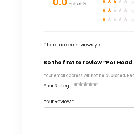
0.0
★
★
★
★
★
out of 5
★
★
★
★
★
★
★
★
★
★
There are no reviews yet.
Be the first to review “Pet Head 
Your email address will not be published.
Req
Your Rating
1
2 of
3 of 5
4 of 5
5 of 5
of
5
stars
stars
stars
Your Review
*
5
star
st
s
a
rs