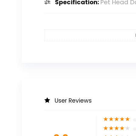
Specification:
Pet Head Dog
User Reviews
★
★
★
★
★
★
★
★
★
★