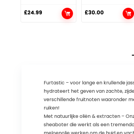
£
24.99
£
30.00
Furtastic – voor lange en krullende ja
hydrateert het geven van zachte, zijd
verschillende fruitnoten waaronder me
ruiken!
Met natuurlijke oliën & extracten – On
sheaboter die werkt als een tremendou
meloenolie werken om de huid en vach