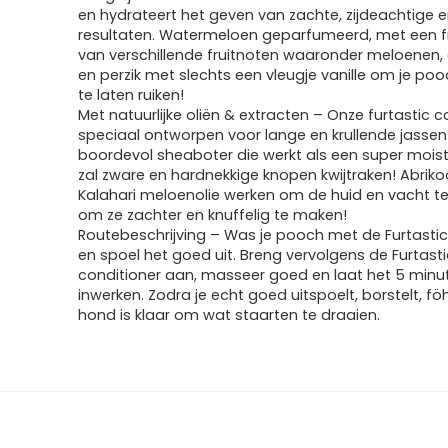
en hydrateert het geven van zachte, zijdeachtige en 
£17.99.
£16.21.
resultaten. Watermeloen geparfumeerd, met een fr
van verschillende fruitnoten waaronder meloenen,
en perzik met slechts een vleugje vanille om je poo
te laten ruiken!
Met natuurlijke oliën & extracten – Onze furtastic c
speciaal ontworpen voor lange en krullende jassen 
boordevol sheaboter die werkt als een super moistu
zal zware en hardnekkige knopen kwijtraken! Abrik
Kalahari meloenolie werken om de huid en vacht t
om ze zachter en knuffelig te maken!
Routebeschrijving – Was je pooch met de Furtast
en spoel het goed uit. Breng vervolgens de Furtasti
conditioner aan, masseer goed en laat het 5 minu
inwerken. Zodra je echt goed uitspoelt, borstelt, fö
hond is klaar om wat staarten te draaien.