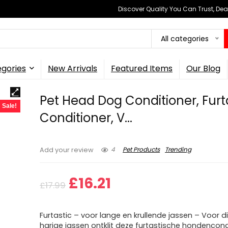
Discover Quality You Can Trust, Dea
All categories
gories
New Arrivals
Featured Items
Our Blog
Pet Head Dog Conditioner, Furt
Sale!
Conditioner, V...
4
Pet Products
Trending
Add your review
Original
Current
£
16.21
£
17.99
price
price
Furtastic – voor lange en krullende jassen – Voor d
was:
is:
harige jassen ontklit deze furtastische hondencond