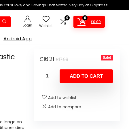
ls You’ll Love, and Savings That Matter Every Day at Glojokass!
0
0
£
0.00
Login
Wishlist
Android App
astic
Original
Current
£
16.21
Sale!
£
17.99
price
price
was:
is:
ADD TO CART
£17.99.
£16.21.
Add to wishlist
Add to compare
ie lange en
itioner diep