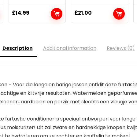
£
14.99
£
21.00
Description
Additional information
Reviews (0)
ssen – Voor die lange en harige jassen ontklit deze furtas
eachtige en klitvrije resultaten. Watermeloen geparfume
loenen, aardbeien en perzik met slechts een vleugje vani
ze furtastic conditioner is speciaal ontworpen voor lange 
s moisturizer! Dit zal zware en hardnekkige knopen kwijt
t te hydrateren om ze zachter en knuffelig te maken!