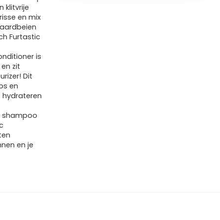
klitvrije
isse en mix
 aardbeien
ch Furtastic
onditioner is
en zit
rizer! Dit
oos en
e hydrateren
ic shampoo
c
ten
hnen en je